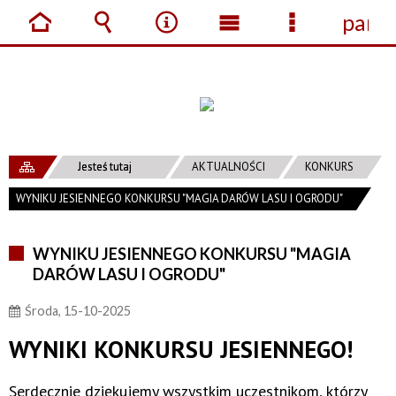
panel
Strona
Wyszukiwarka
Narzędzia
Menu
Menu
główna
główne
szczegółow
Jesteś tutaj
AKTUALNOŚCI
KONKURS
WYNIKU JESIENNEGO KONKURSU "MAGIA DARÓW LASU I OGRODU"
WYNIKU JESIENNEGO KONKURSU "MAGIA
DARÓW LASU I OGRODU"
Środa, 15-10-2025
WYNIKI KONKURSU JESIENNEGO!
Serdecznie dziękujemy wszystkim uczestnikom, którzy