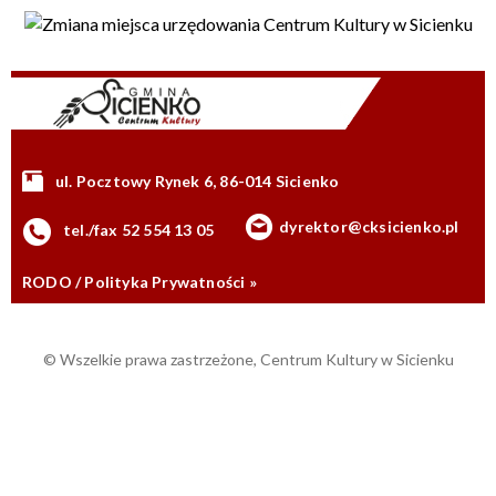
ul. Pocztowy Rynek 6, 86-014 Sicienko
dyrektor@cksicienko.pl
tel./fax 52 554 13 05
RODO / Polityka Prywatności »
© Wszelkie prawa zastrzeżone, Centrum Kultury w Sicienku