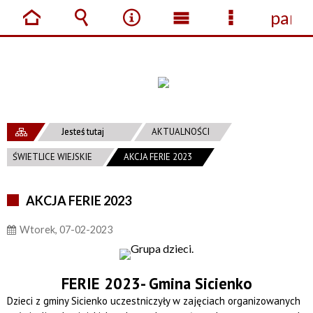
panel
Strona
Wyszukiwarka
Narzędzia
Menu
Menu
główna
główne
szczegółow
Jesteś tutaj
AKTUALNOŚCI
ŚWIETLICE WIEJSKIE
AKCJA FERIE 2023
AKCJA FERIE 2023
Wtorek, 07-02-2023
FERIE 2023- Gmina Sicienko
Dzieci z gminy Sicienko uczestniczyły w zajęciach organizowanych