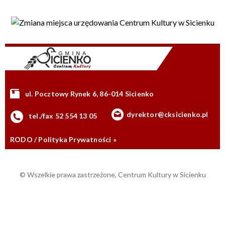
ul. Pocztowy Rynek 6, 86-014 Sicienko
dyrektor@cksicienko.pl
tel./fax 52 554 13 05
RODO / Polityka Prywatności »
© Wszelkie prawa zastrzeżone, Centrum Kultury w Sicienku